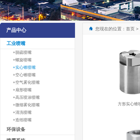
您现在的位置：
首页
>
产品中心
工业喷嘴
+脱硫喷嘴
+螺旋喷嘴
+实心锥喷嘴
+空心锥喷嘴
+空气雾化喷嘴
+扇形喷嘴
+高压喷涂喷嘴
方形实心锥
+微细雾化喷嘴
+清洗喷嘴
+造纸喷嘴
环保设备